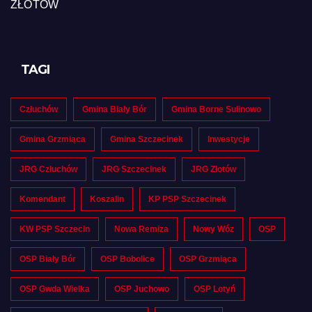
ZŁOTÓW
TAGI
Człuchów
Gmina Biały Bór
Gmina Borne Sulinowo
Gmina Grzmiąca
Gmina Szczecinek
Inwestycje
JRG Człuchów
JRG Szczecinek
JRG Złotów
Komendant
Koszalin
KP PSP Szczecinek
KW PSP Szczecin
Nowa Remiza
Nowy Wóz
OSP
OSP Biały Bór
OSP Bobolice
OSP Grzmiąca
OSP Gwda Wielka
OSP Juchowo
OSP Lotyń