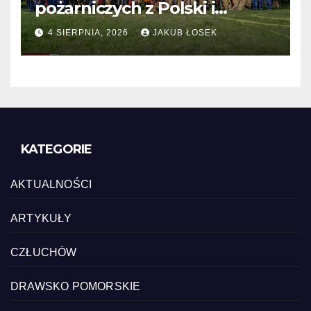
pożarniczych z Polski i
Niemiec w regionie
4 SIERPNIA, 2026
JAKUB ŁOSEK
KATEGORIE
AKTUALNOŚCI
ARTYKUŁY
CZŁUCHÓW
DRAWSKO POMORSKIE