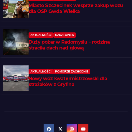
Miasto Szczecinek wesprze zakup wozu
dla OSP Gwda Wielka
AKTUALNOŚCI
SZCZECINEK
Duży pożar w Radomyślu – rodzina
straciła dach nad głową
AKTUALNOŚCI
POMORZE ZACHODNIE
Nowy wóz kwatermistrzowski dla
strażaków z Gryfina