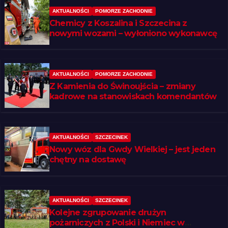
AKTUALNOŚCI
POMORZE ZACHODNIE
Chemicy z Koszalina i Szczecina z
nowymi wozami – wyłoniono wykonawcę
AKTUALNOŚCI
POMORZE ZACHODNIE
Z Kamienia do Świnoujścia – zmiany
kadrowe na stanowiskach komendantów
AKTUALNOŚCI
SZCZECINEK
Nowy wóz dla Gwdy Wielkiej – jest jeden
chętny na dostawę
AKTUALNOŚCI
SZCZECINEK
Kolejne zgrupowanie drużyn
pożarniczych z Polski i Niemiec w