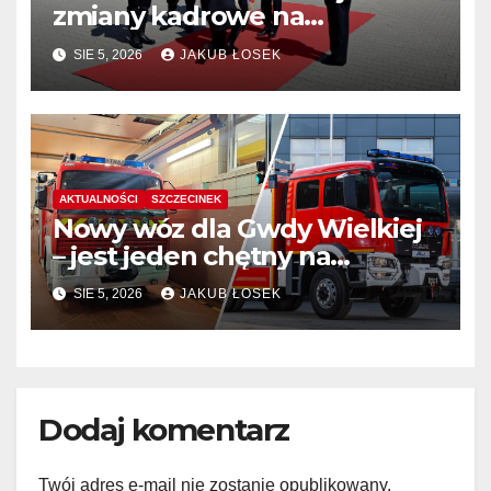
zmiany kadrowe na
stanowiskach komendantów
SIE 5, 2026
JAKUB ŁOSEK
AKTUALNOŚCI
SZCZECINEK
Nowy wóz dla Gwdy Wielkiej
– jest jeden chętny na
dostawę
SIE 5, 2026
JAKUB ŁOSEK
Dodaj komentarz
Twój adres e-mail nie zostanie opublikowany.