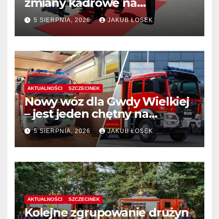
zmiany kadrowe na
stanowiskach komendantów
5 SIERPNIA, 2026
JAKUB ŁOSEK
AKTUALNOŚCI
SZCZECINEK
Nowy wóz dla Gwdy Wielkiej
– jest jeden chętny na
dostawę
5 SIERPNIA, 2026
JAKUB ŁOSEK
AKTUALNOŚCI
SZCZECINEK
Kolejne zgrupowanie drużyn