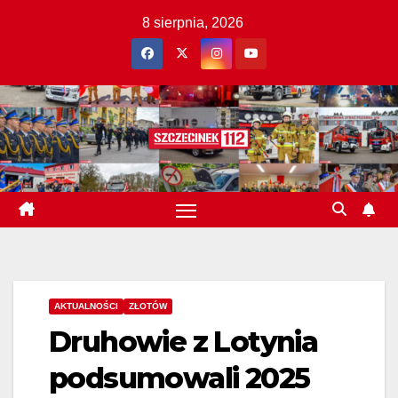
Skip
8 sierpnia, 2026
to
content
AKTUALNOŚCI
ZŁOTÓW
Druhowie z Lotynia
podsumowali 2025