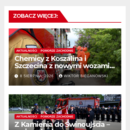
ZOBACZ WIĘCEJ:
AKTUALNOŚCI
POMORZE ZACHODNIE
Chemicy z Koszalina i
Szczecina z nowymi wozami –
wyłoniono wykonawcę
8 SIERPNIA, 2026
WIKTOR BIEGANOWSKI
AKTUALNOŚCI
POMORZE ZACHODNIE
Z Kamienia do Świnoujścia –