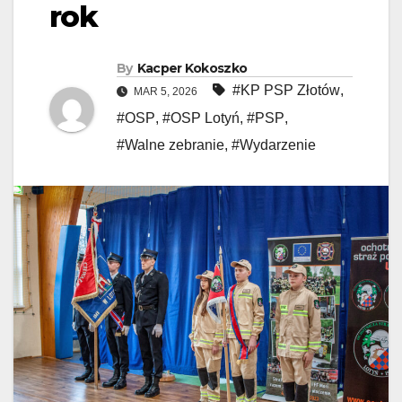
rok
By
Kacper Kokoszko
#KP PSP Złotów
,
MAR 5, 2026
#OSP
,
#OSP Lotyń
,
#PSP
,
#Walne zebranie
,
#Wydarzenie