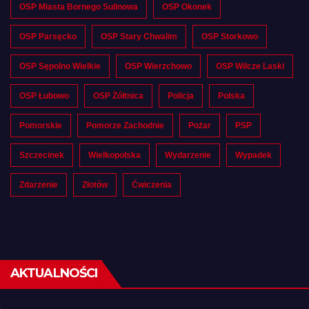
OSP Miasta Bornego Sulinowa
OSP Okonek
OSP Parsęcko
OSP Stary Chwalim
OSP Storkowo
OSP Sępolno Wielkie
OSP Wierzchowo
OSP Wilcze Laski
OSP Łubowo
OSP Żółtnica
Policja
Polska
Pomorskie
Pomorze Zachodnie
Pożar
PSP
Szczecinek
Wielkopolska
Wydarzenie
Wypadek
Zdarzenie
Złotów
Ćwiczenia
AKTUALNOŚCI