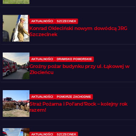
regionie
AKTUALNOŚCI
SZCZECINEK
Konrad Okleciński nowym dowódcą JRG
Szczecinek
AKTUALNOŚCI
DRAWSKO POMORSKIE
Groźny pożar budynku przy ul. Łąkowej w
Złocieńcu
AKTUALNOŚCI
POMORZE ZACHODNIE
Straż Pożarna i Pol’and’Rock – kolejny rok
razem!
AKTUALNOŚCI
SZCZECINEK