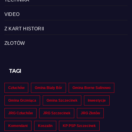
VIDEO
Z KART HISTORII
ZŁOTÓW
TAGI
Człuchów
Gmina Biały Bór
Gmina Borne Sulinowo
Gmina Grzmiąca
Gmina Szczecinek
Inwestycje
JRG Człuchów
JRG Szczecinek
JRG Złotów
Komendant
Koszalin
KP PSP Szczecinek