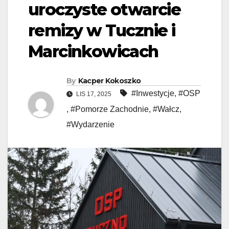
uroczyste otwarcie
remizy w Tucznie i
Marcinkowicach
By
Kacper Kokoszko
#Inwestycje
,
#OSP
LIS 17, 2025
,
#Pomorze Zachodnie
,
#Wałcz
,
#Wydarzenie