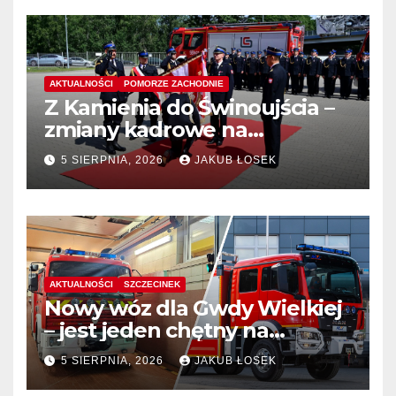
AKTUALNOŚCI
POMORZE ZACHODNIE
Z Kamienia do Świnoujścia –
zmiany kadrowe na
stanowiskach komendantów
5 SIERPNIA, 2026
JAKUB ŁOSEK
AKTUALNOŚCI
SZCZECINEK
Nowy wóz dla Gwdy Wielkiej
– jest jeden chętny na
dostawę
5 SIERPNIA, 2026
JAKUB ŁOSEK