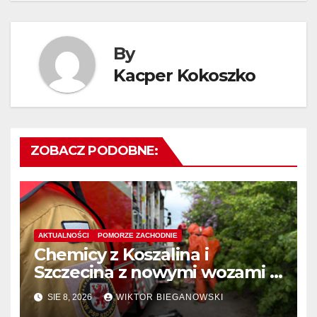
By
Kacper Kokoszko
ZOBACZ PODOBNE:
AKTUALNOŚCI
POMORZE ZACHODNIE
Chemicy z Koszalina i
Szczecina z nowymi wozami –
wyłoniono wykonawcę
SIE 8, 2026
WIKTOR BIEGANOWSKI