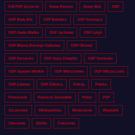
KW PSP Szczecin
Nowa Remiza
Nowy Wóz
OSP
OSP Biały Bór
OSP Bobolice
OSP Grzmiąca
OSP Gwda Wielka
OSP Juchowo
OSP Lotyń
OSP Miasta Bornego Sulinowa
OSP Okonek
OSP Parsęcko
OSP Stary Chwalim
OSP Storkowo
OSP Sępolno Wielkie
OSP Wierzchowo
OSP Wilcze Laski
OSP Łubowo
OSP Żółtnica
Policja
Polska
Pomorskie
Pomorze Zachodnie
Pożar
PSP
Szczecinek
Wielkopolska
Wydarzenie
Wypadek
Zdarzenie
Złotów
Ćwiczenia