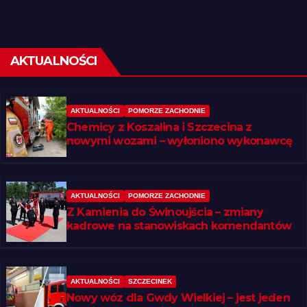
AKTUALNOŚCI
AKTUALNOŚCI
POMORZE ZACHODNIE
Chemicy z Koszalina i Szczecina z
nowymi wozami – wyłoniono wykonawcę
AKTUALNOŚCI
POMORZE ZACHODNIE
Z Kamienia do Świnoujścia – zmiany
kadrowe na stanowiskach komendantów
AKTUALNOŚCI
SZCZECINEK
Nowy wóz dla Gwdy Wielkiej – jest jeden