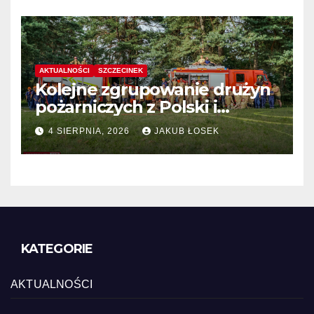
AKTUALNOŚCI
SZCZECINEK
Kolejne zgrupowanie drużyn
pożarniczych z Polski i
Niemiec w regionie
4 SIERPNIA, 2026
JAKUB ŁOSEK
KATEGORIE
AKTUALNOŚCI