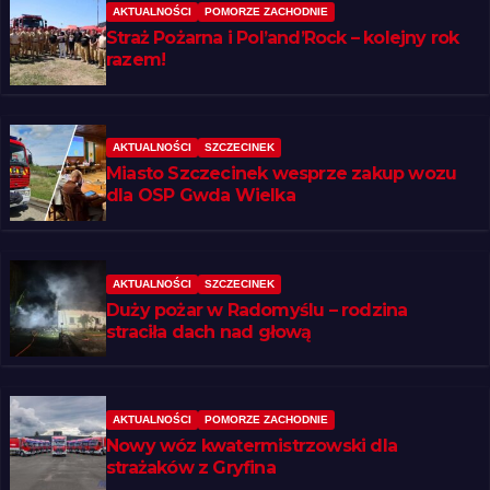
AKTUALNOŚCI
POMORZE ZACHODNIE
Straż Pożarna i Pol’and’Rock – kolejny rok
razem!
AKTUALNOŚCI
SZCZECINEK
Miasto Szczecinek wesprze zakup wozu
dla OSP Gwda Wielka
AKTUALNOŚCI
SZCZECINEK
Duży pożar w Radomyślu – rodzina
straciła dach nad głową
AKTUALNOŚCI
POMORZE ZACHODNIE
Nowy wóz kwatermistrzowski dla
strażaków z Gryfina