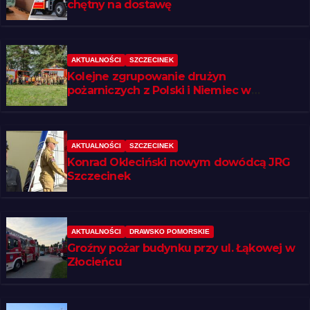
chętny na dostawę
AKTUALNOŚCI
SZCZECINEK
Kolejne zgrupowanie drużyn
pożarniczych z Polski i Niemiec w
regionie
AKTUALNOŚCI
SZCZECINEK
Konrad Okleciński nowym dowódcą JRG
Szczecinek
AKTUALNOŚCI
DRAWSKO POMORSKIE
Groźny pożar budynku przy ul. Łąkowej w
Złocieńcu