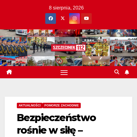
Skip
8 sierpnia, 2026
to
content
AKTUALNOŚCI
POMORZE ZACHODNIE
Bezpieczeństwo
rośnie w siłę –