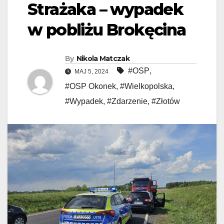
Strażaka – wypadek
w pobliżu Brokęcina
By
Nikola Matczak
#OSP
,
MAJ 5, 2024
#OSP Okonek
,
#Wielkopolska
,
#Wypadek
,
#Zdarzenie
,
#Złotów