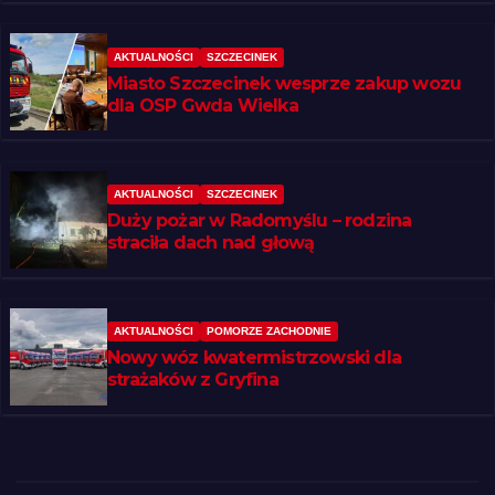
AKTUALNOŚCI
SZCZECINEK
Miasto Szczecinek wesprze zakup wozu
dla OSP Gwda Wielka
AKTUALNOŚCI
SZCZECINEK
Duży pożar w Radomyślu – rodzina
straciła dach nad głową
AKTUALNOŚCI
POMORZE ZACHODNIE
Nowy wóz kwatermistrzowski dla
strażaków z Gryfina