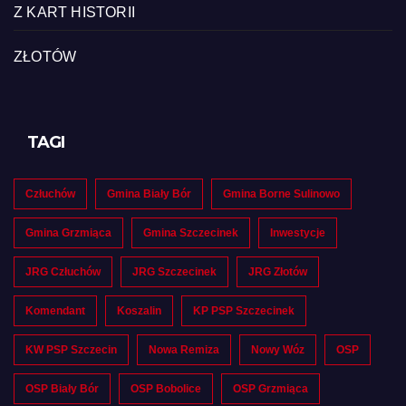
Z KART HISTORII
ZŁOTÓW
TAGI
Człuchów
Gmina Biały Bór
Gmina Borne Sulinowo
Gmina Grzmiąca
Gmina Szczecinek
Inwestycje
JRG Człuchów
JRG Szczecinek
JRG Złotów
Komendant
Koszalin
KP PSP Szczecinek
KW PSP Szczecin
Nowa Remiza
Nowy Wóz
OSP
OSP Biały Bór
OSP Bobolice
OSP Grzmiąca