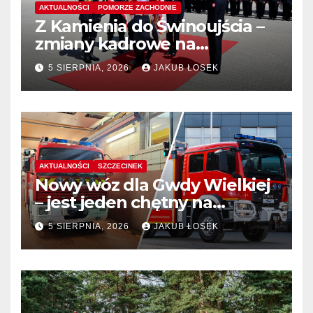
AKTUALNOŚCI
POMORZE ZACHODNIE
Z Kamienia do Świnoujścia –
zmiany kadrowe na
stanowiskach komendantów
5 SIERPNIA, 2026
JAKUB ŁOSEK
AKTUALNOŚCI
SZCZECINEK
Nowy wóz dla Gwdy Wielkiej
– jest jeden chętny na
dostawę
5 SIERPNIA, 2026
JAKUB ŁOSEK