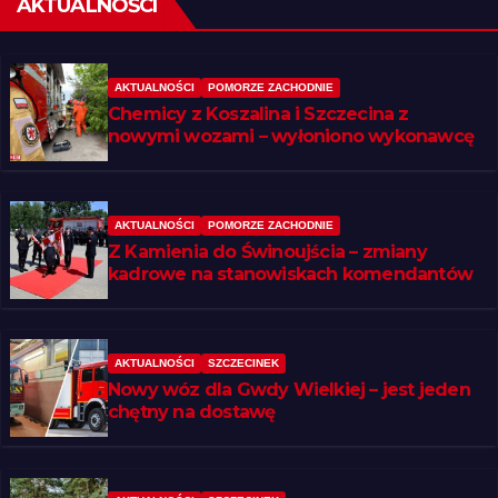
AKTUALNOŚCI
AKTUALNOŚCI
POMORZE ZACHODNIE
Chemicy z Koszalina i Szczecina z
nowymi wozami – wyłoniono wykonawcę
AKTUALNOŚCI
POMORZE ZACHODNIE
Z Kamienia do Świnoujścia – zmiany
kadrowe na stanowiskach komendantów
AKTUALNOŚCI
SZCZECINEK
Nowy wóz dla Gwdy Wielkiej – jest jeden
chętny na dostawę