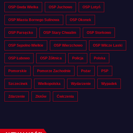
OSP Gwda Wielka
OSP Juchowo
OSP Lotyń
OSP Miasta Bornego Sulinowa
OSP Okonek
OSP Parsęcko
OSP Stary Chwalim
OSP Storkowo
OSP Sępolno Wielkie
OSP Wierzchowo
OSP Wilcze Laski
OSP Łubowo
OSP Żółtnica
Policja
Polska
Pomorskie
Pomorze Zachodnie
Pożar
PSP
Szczecinek
Wielkopolska
Wydarzenie
Wypadek
Zdarzenie
Złotów
Ćwiczenia