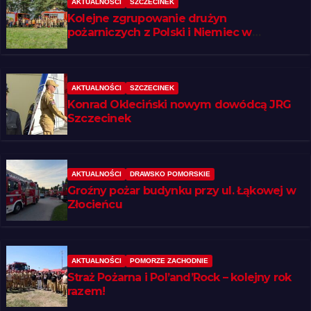
AKTUALNOŚCI
SZCZECINEK
Kolejne zgrupowanie drużyn
pożarniczych z Polski i Niemiec w
regionie
AKTUALNOŚCI
SZCZECINEK
Konrad Okleciński nowym dowódcą JRG
Szczecinek
AKTUALNOŚCI
DRAWSKO POMORSKIE
Groźny pożar budynku przy ul. Łąkowej w
Złocieńcu
AKTUALNOŚCI
POMORZE ZACHODNIE
Straż Pożarna i Pol’and’Rock – kolejny rok
razem!