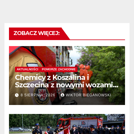
ZOBACZ WIĘCEJ:
AKTUALNOŚCI
POMORZE ZACHODNIE
Chemicy z Koszalina i
Szczecina z nowymi wozami –
wyłoniono wykonawcę
8 SIERPNIA, 2026
WIKTOR BIEGANOWSKI