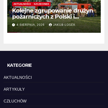
AKTUALNOŚCI
SZCZECINEK
Kolejne zgrupowanie drużyn
pożarniczych z Polski i
Niemiec w regionie
4 SIERPNIA, 2026
JAKUB ŁOSEK
KATEGORIE
AKTUALNOŚCI
ARTYKUŁY
CZŁUCHÓW