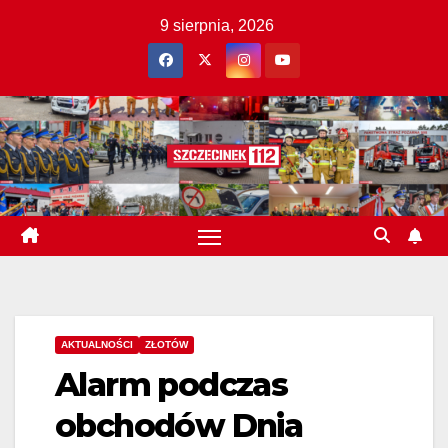
Skip
9 sierpnia, 2026
to
content
AKTUALNOŚCI
ZŁOTÓW
Alarm podczas
obchodów Dnia