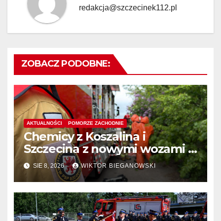
redakcja@szczecinek112.pl
ZOBACZ PODOBNE:
AKTUALNOŚCI
POMORZE ZACHODNIE
Chemicy z Koszalina i
Szczecina z nowymi wozami –
wyłoniono wykonawcę
SIE 8, 2026
WIKTOR BIEGANOWSKI