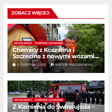
ZOBACZ WIĘCEJ:
AKTUALNOŚCI
POMORZE ZACHODNIE
Chemicy z Koszalina i
Szczecina z nowymi wozami –
wyłoniono wykonawcę
8 SIERPNIA, 2026
WIKTOR BIEGANOWSKI
AKTUALNOŚCI
POMORZE ZACHODNIE
Z Kamienia do Świnoujścia –