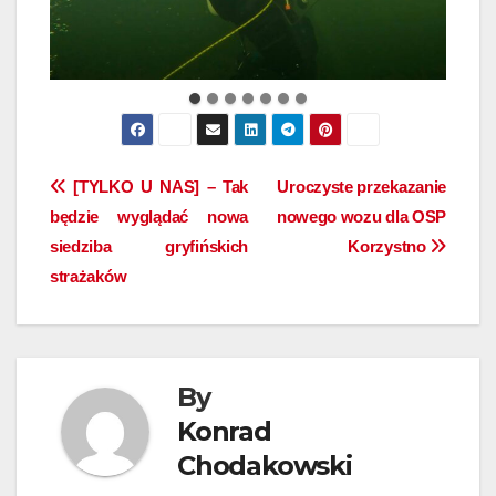
Nawigacja
[TYLKO U NAS] – Tak
Uroczyste przekazanie
będzie wyglądać nowa
nowego wozu dla OSP
wpisu
siedziba gryfińskich
Korzystno
strażaków
By
Konrad
Chodakowski