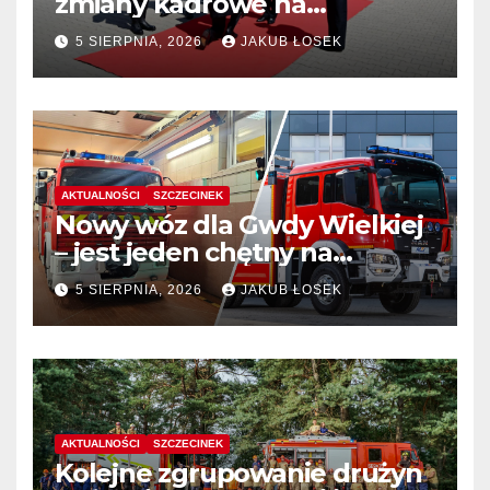
zmiany kadrowe na
stanowiskach komendantów
5 SIERPNIA, 2026
JAKUB ŁOSEK
AKTUALNOŚCI
SZCZECINEK
Nowy wóz dla Gwdy Wielkiej
– jest jeden chętny na
dostawę
5 SIERPNIA, 2026
JAKUB ŁOSEK
AKTUALNOŚCI
SZCZECINEK
Kolejne zgrupowanie drużyn