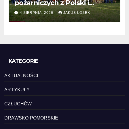
pożarniczych z Polski i
Niemiec w regionie
4 SIERPNIA, 2026
JAKUB ŁOSEK
KATEGORIE
AKTUALNOŚCI
ARTYKUŁY
CZŁUCHÓW
DRAWSKO POMORSKIE