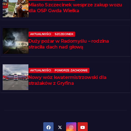
Miasto Szczecinek wesprze zakup wozu
dla OSP Gwda Wielka
AKTUALNOŚCI
SZCZECINEK
Duży pożar w Radomyślu – rodzina
straciła dach nad głową
AKTUALNOŚCI
POMORZE ZACHODNIE
Nowy wóz kwatermistrzowski dla
strażaków z Gryfina