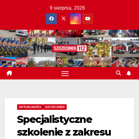
Skip
9 sierpnia, 2026
to
content
AKTUALNOŚCI
SZCZECINEK
Specjalistyczne
szkolenie z zakresu