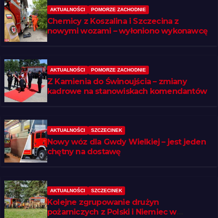
AKTUALNOŚCI
POMORZE ZACHODNIE
Chemicy z Koszalina i Szczecina z
nowymi wozami – wyłoniono wykonawcę
AKTUALNOŚCI
POMORZE ZACHODNIE
Z Kamienia do Świnoujścia – zmiany
kadrowe na stanowiskach komendantów
AKTUALNOŚCI
SZCZECINEK
Nowy wóz dla Gwdy Wielkiej – jest jeden
chętny na dostawę
AKTUALNOŚCI
SZCZECINEK
Kolejne zgrupowanie drużyn
pożarniczych z Polski i Niemiec w