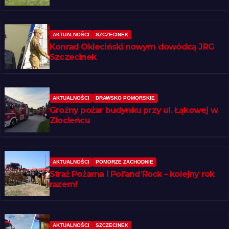
regionie
AKTUALNOŚCI
SZCZECINEK
Konrad Okleciński nowym dowódcą JRG
Szczecinek
AKTUALNOŚCI
DRAWSKO POMORSKIE
Groźny pożar budynku przy ul. Łąkowej w
Złocieńcu
AKTUALNOŚCI
POMORZE ZACHODNIE
Straż Pożarna i Pol’and’Rock – kolejny rok
razem!
AKTUALNOŚCI
SZCZECINEK