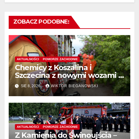
ZOBACZ PODOBNE:
AKTUALNOŚCI
POMORZE ZACHODNIE
Chemicy z Koszalina i
Szczecina z nowymi wozami –
wyłoniono wykonawcę
SIE 8, 2026
WIKTOR BIEGANOWSKI
AKTUALNOŚCI
POMORZE ZACHODNIE
Z Kamienia do Świnoujścia –