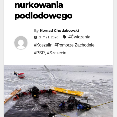
nurkowania
podlodowego
By
Konrad Chodakowski
#Ćwiczenia
,
STY 21, 2026
#Koszalin
,
#Pomorze Zachodnie
,
#PSP
,
#Szczecin