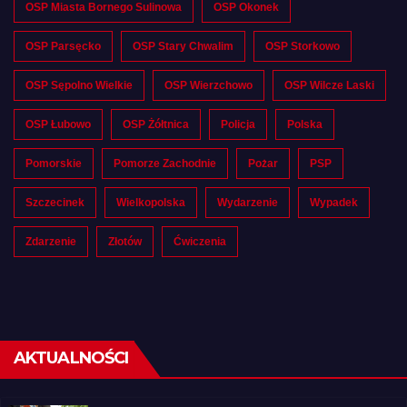
OSP Miasta Bornego Sulinowa
OSP Okonek
OSP Parsęcko
OSP Stary Chwalim
OSP Storkowo
OSP Sępolno Wielkie
OSP Wierzchowo
OSP Wilcze Laski
OSP Łubowo
OSP Żółtnica
Policja
Polska
Pomorskie
Pomorze Zachodnie
Pożar
PSP
Szczecinek
Wielkopolska
Wydarzenie
Wypadek
Zdarzenie
Złotów
Ćwiczenia
AKTUALNOŚCI