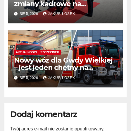
zmiany kadrowe na
stanowiskach komendantów
SIE 5, 2026
JAKUB ŁOSEK
AKTUALNOŚCI
SZCZECINEK
Nowy wóz dla Gwdy Wielkiej
– jest jeden chętny na
dostawę
SIE 5, 2026
JAKUB ŁOSEK
Dodaj komentarz
Twój adres e-mail nie zostanie opublikowany.