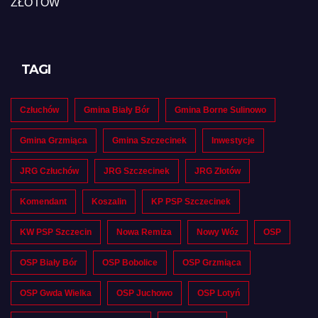
ZŁOTÓW
TAGI
Człuchów
Gmina Biały Bór
Gmina Borne Sulinowo
Gmina Grzmiąca
Gmina Szczecinek
Inwestycje
JRG Człuchów
JRG Szczecinek
JRG Złotów
Komendant
Koszalin
KP PSP Szczecinek
KW PSP Szczecin
Nowa Remiza
Nowy Wóz
OSP
OSP Biały Bór
OSP Bobolice
OSP Grzmiąca
OSP Gwda Wielka
OSP Juchowo
OSP Lotyń