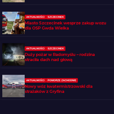
AKTUALNOŚCI
SZCZECINEK
Miasto Szczecinek wesprze zakup wozu
dla OSP Gwda Wielka
AKTUALNOŚCI
SZCZECINEK
Duży pożar w Radomyślu – rodzina
straciła dach nad głową
AKTUALNOŚCI
POMORZE ZACHODNIE
Nowy wóz kwatermistrzowski dla
strażaków z Gryfina