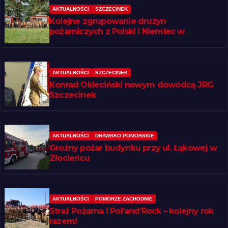
AKTUALNOŚCI
SZCZECINEK
Kolejne zgrupowanie drużyn
pożarniczych z Polski i Niemiec w
regionie
AKTUALNOŚCI
SZCZECINEK
Konrad Okleciński nowym dowódcą JRG
Szczecinek
AKTUALNOŚCI
DRAWSKO POMORSKIE
Groźny pożar budynku przy ul. Łąkowej w
Złocieńcu
AKTUALNOŚCI
POMORZE ZACHODNIE
Straż Pożarna i Pol’and’Rock – kolejny rok
razem!