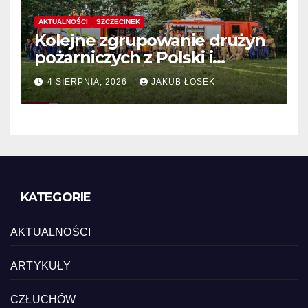
AKTUALNOŚCI
SZCZECINEK
Kolejne zgrupowanie drużyn
pożarniczych z Polski i
Niemiec w regionie
4 SIERPNIA, 2026
JAKUB ŁOSEK
KATEGORIE
AKTUALNOŚCI
ARTYKUŁY
CZŁUCHÓW