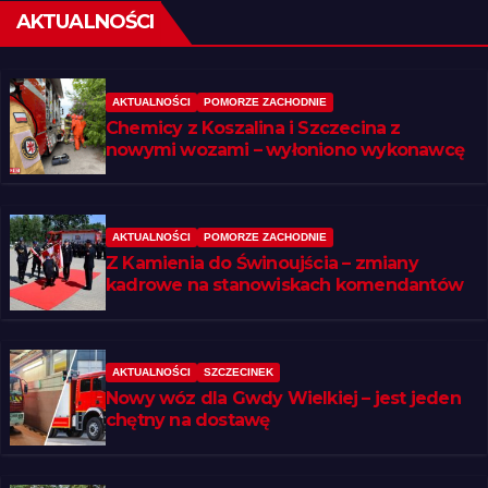
AKTUALNOŚCI
AKTUALNOŚCI
POMORZE ZACHODNIE
Chemicy z Koszalina i Szczecina z
nowymi wozami – wyłoniono wykonawcę
AKTUALNOŚCI
POMORZE ZACHODNIE
Z Kamienia do Świnoujścia – zmiany
kadrowe na stanowiskach komendantów
AKTUALNOŚCI
SZCZECINEK
Nowy wóz dla Gwdy Wielkiej – jest jeden
chętny na dostawę