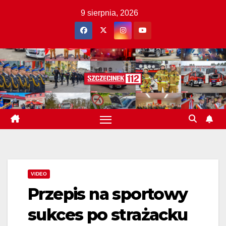
Skip
9 sierpnia, 2026
to
content
VIDEO
Przepis na sportowy
sukces po strażacku