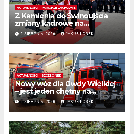
AKTUALNOŚCI
POMORZE ZACHODNIE
Z Kamienia do Świnoujścia –
zmiany kadrowe na
stanowiskach komendantów
5 SIERPNIA, 2026
JAKUB ŁOSEK
AKTUALNOŚCI
SZCZECINEK
Nowy wóz dla Gwdy Wielkiej
– jest jeden chętny na
dostawę
5 SIERPNIA, 2026
JAKUB ŁOSEK