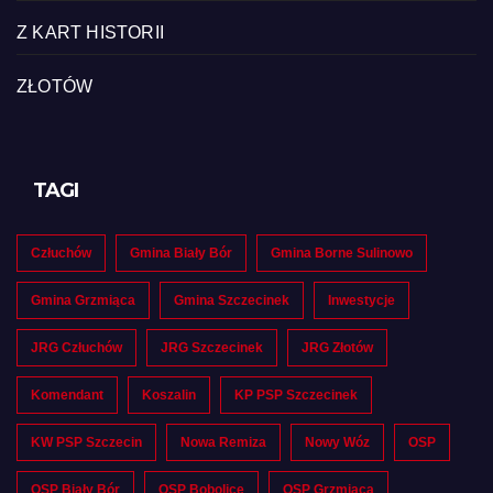
Z KART HISTORII
ZŁOTÓW
TAGI
Człuchów
Gmina Biały Bór
Gmina Borne Sulinowo
Gmina Grzmiąca
Gmina Szczecinek
Inwestycje
JRG Człuchów
JRG Szczecinek
JRG Złotów
Komendant
Koszalin
KP PSP Szczecinek
KW PSP Szczecin
Nowa Remiza
Nowy Wóz
OSP
OSP Biały Bór
OSP Bobolice
OSP Grzmiąca