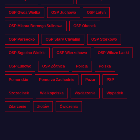
OSP Gwda Wielka
OSP Juchowo
OSP Lotyń
OSP Miasta Bornego Sulinowa
OSP Okonek
OSP Parsęcko
OSP Stary Chwalim
OSP Storkowo
OSP Sępolno Wielkie
OSP Wierzchowo
OSP Wilcze Laski
OSP Łubowo
OSP Żółtnica
Policja
Polska
Pomorskie
Pomorze Zachodnie
Pożar
PSP
Szczecinek
Wielkopolska
Wydarzenie
Wypadek
Zdarzenie
Złotów
Ćwiczenia