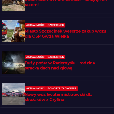
razem!
AKTUALNOŚCI
SZCZECINEK
Miasto Szczecinek wesprze zakup wozu
dla OSP Gwda Wielka
AKTUALNOŚCI
SZCZECINEK
Duży pożar w Radomyślu – rodzina
straciła dach nad głową
AKTUALNOŚCI
POMORZE ZACHODNIE
Nowy wóz kwatermistrzowski dla
strażaków z Gryfina