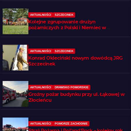
AKTUALNOŚCI
SZCZECINEK
Kolejne zgrupowanie drużyn
pożarniczych z Polski i Niemiec w
regionie
AKTUALNOŚCI
SZCZECINEK
Konrad Okleciński nowym dowódcą JRG
Szczecinek
AKTUALNOŚCI
DRAWSKO POMORSKIE
Groźny pożar budynku przy ul. Łąkowej w
Złocieńcu
AKTUALNOŚCI
POMORZE ZACHODNIE
Straż Pożarna i Pol’and’Rock – kolejny rok