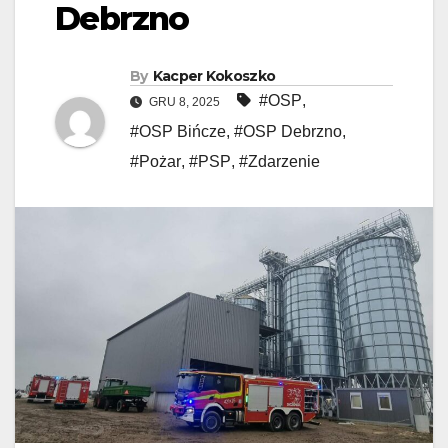
Debrzno
By
Kacper Kokoszko
#OSP
,
GRU 8, 2025
#OSP Bińcze
,
#OSP Debrzno
,
#Pożar
,
#PSP
,
#Zdarzenie