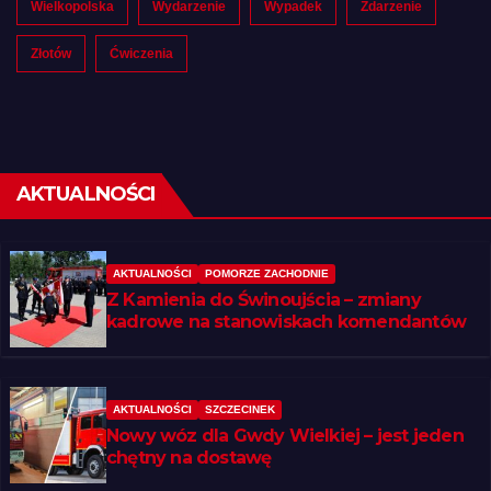
Wielkopolska
Wydarzenie
Wypadek
Zdarzenie
Złotów
Ćwiczenia
AKTUALNOŚCI
AKTUALNOŚCI
POMORZE ZACHODNIE
Z Kamienia do Świnoujścia – zmiany
kadrowe na stanowiskach komendantów
AKTUALNOŚCI
SZCZECINEK
Nowy wóz dla Gwdy Wielkiej – jest jeden
chętny na dostawę