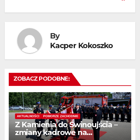
By
Kacper Kokoszko
ZOBACZ PODOBNE:
AKTUALNOŚCI
POMORZE ZACHODNIE
Z Kamienia do Świnoujścia –
zmiany kadrowe na