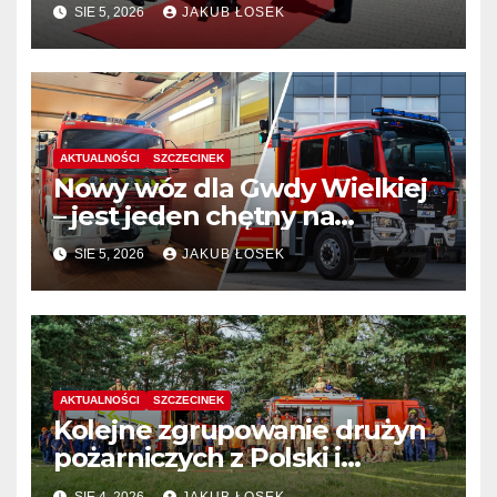
stanowiskach komendantów
SIE 5, 2026
JAKUB ŁOSEK
AKTUALNOŚCI
SZCZECINEK
Nowy wóz dla Gwdy Wielkiej
– jest jeden chętny na
dostawę
SIE 5, 2026
JAKUB ŁOSEK
AKTUALNOŚCI
SZCZECINEK
Kolejne zgrupowanie drużyn
pożarniczych z Polski i
Niemiec w regionie
SIE 4, 2026
JAKUB ŁOSEK