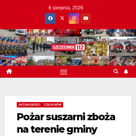
Skip
6 sierpnia, 2026
to
content
AKTUALNOŚCI
CZŁUCHÓW
Pożar suszarni zboża
na terenie gminy