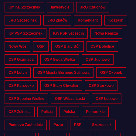
Gmina Szczecinek
Inwestycje
JRG Człuchów
JRG Szczecinek
JRG Złotów
Komendant
Koszalin
KP PSP Szczecinek
KW PSP Szczecin
Nowa Remiza
Nowy Wóz
OSP
OSP Biały Bór
OSP Bobolice
OSP Grzmiąca
OSP Gwda Wielka
OSP Juchowo
OSP Lotyń
OSP Miasta Bornego Sulinowa
OSP Okonek
OSP Parsęcko
OSP Stary Chwalim
OSP Storkowo
OSP Sępolno Wielkie
OSP Wilcze Laski
OSP Łubowo
OSP Żółtnica
Policja
Polska
Pomorskie
Pomorze Zachodnie
Pożar
PSP
Szczecinek