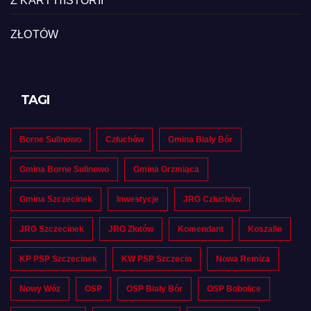
Z KART HISTORII
ZŁOTÓW
TAGI
Borne Sulinowo
Człuchów
Gmina Biały Bór
Gmina Borne Sulinowo
Gmina Grzmiąca
Gmina Szczecinek
Inwestycje
JRG Człuchów
JRG Szczecinek
JRG Złotów
Komendant
Koszalin
KP PSP Szczecinek
KW PSP Szczecin
Nowa Remiza
Nowy Wóz
OSP
OSP Biały Bór
OSP Bobolice