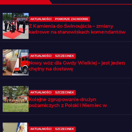
AKTUALNOŚCI
POMORZE ZACHODNIE
Z Kamienia do Świnoujścia – zmiany
kadrowe na stanowiskach komendantów
AKTUALNOŚCI
SZCZECINEK
Nowy wóz dla Gwdy Wielkiej – jest jeden
chętny na dostawę
AKTUALNOŚCI
SZCZECINEK
Kolejne zgrupowanie drużyn
pożarniczych z Polski i Niemiec w
regionie
AKTUALNOŚCI
SZCZECINEK