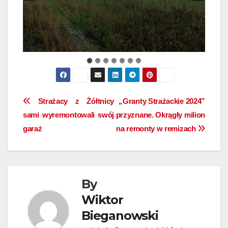
Nawigacja
Strażacy z Żółtnicy
„Granty Strażackie 2024”
sami wyremontowali swój
przyznane. Okrągły milion
wpisu
garaż
na remonty w remizach
By
Wiktor
Bieganowski