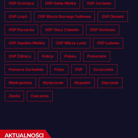
OSP Grzmiąca
OSP Gwda Wielka
OSP Juchowo
OSP Lotyń
OSP Miasta Bornego Sulinowa
OSP Okonek
OSP Parsęcko
OSP Stary Chwalim
OSP Storkowo
OSP Sępolno Wielkie
OSP Wilcze Laski
OSP Łubowo
OSP Żółtnica
Policja
Polska
Pomorskie
Pomorze Zachodnie
Pożar
PSP
Szczecinek
Wielkopolska
Wydarzenie
Wypadek
Zdarzenie
Złotów
Ćwiczenia
AKTUALNOŚCI