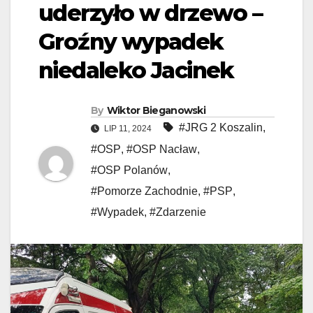
uderzyło w drzewo –
Groźny wypadek
niedaleko Jacinek
By
Wiktor Bieganowski
#JRG 2 Koszalin
,
LIP 11, 2024
#OSP
,
#OSP Nacław
,
#OSP Polanów
,
#Pomorze Zachodnie
,
#PSP
,
#Wypadek
,
#Zdarzenie