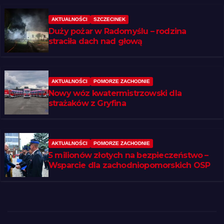
AKTUALNOŚCI
SZCZECINEK
Duży pożar w Radomyślu – rodzina
straciła dach nad głową
AKTUALNOŚCI
POMORZE ZACHODNIE
Nowy wóz kwatermistrzowski dla
strażaków z Gryfina
AKTUALNOŚCI
POMORZE ZACHODNIE
5 milionów złotych na bezpieczeństwo –
Wsparcie dla zachodniopomorskich OSP