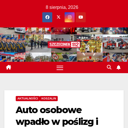
Skip
8 sierpnia, 2026
to
content
AKTUALNOŚCI
KOSZALIN
Auto osobowe
wpadło w poślizg i