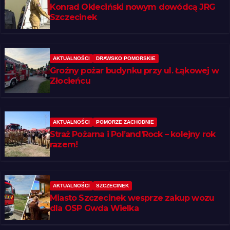
Konrad Okleciński nowym dowódcą JRG
Szczecinek
AKTUALNOŚCI
DRAWSKO POMORSKIE
Groźny pożar budynku przy ul. Łąkowej w
Złocieńcu
AKTUALNOŚCI
POMORZE ZACHODNIE
Straż Pożarna i Pol’and’Rock – kolejny rok
razem!
AKTUALNOŚCI
SZCZECINEK
Miasto Szczecinek wesprze zakup wozu
dla OSP Gwda Wielka