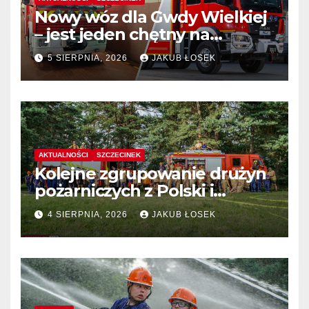
Nowy wóz dla Gwdy Wielkiej
– jest jeden chętny na
dostawę
5 SIERPNIA, 2026
JAKUB ŁOSEK
AKTUALNOŚCI
SZCZECINEK
Kolejne zgrupowanie drużyn
pożarniczych z Polski i
Niemiec w regionie
4 SIERPNIA, 2026
JAKUB ŁOSEK