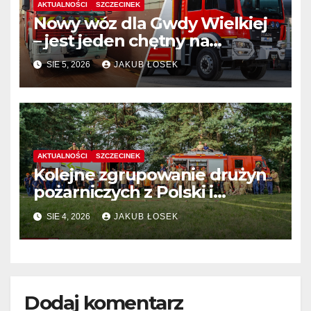
AKTUALNOŚCI
SZCZECINEK
Nowy wóz dla Gwdy Wielkiej
– jest jeden chętny na
dostawę
SIE 5, 2026
JAKUB ŁOSEK
AKTUALNOŚCI
SZCZECINEK
Kolejne zgrupowanie drużyn
pożarniczych z Polski i
Niemiec w regionie
SIE 4, 2026
JAKUB ŁOSEK
Dodaj komentarz