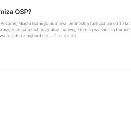
emiza OSP?
y Pożarnej Miasta Bornego Sulinowa. Jednostka funkcjonuje od 10 lat
orosyjskich garażach przy ulicy Lipowej, które są własnością borneń
Czy
wa to jedna z najbardziej …
Czytaj dalej
w
Bornem
Sulinowie
stanie
nowa
remiza
OSP?